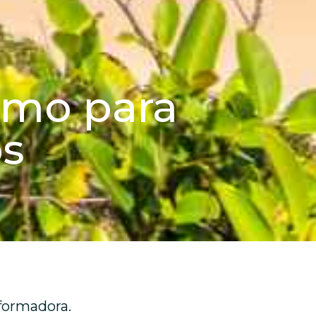
smo para
os
formadora.